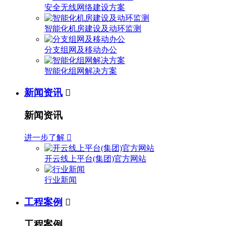
安全无线网络建设方案
智能化机房建设及动环监测
分支组网及移动办公
智能化组网解决方案
新闻资讯

新闻资讯
进一步了解

开云线上平台(集团)官方网站
行业新闻
工程案例

工程案例