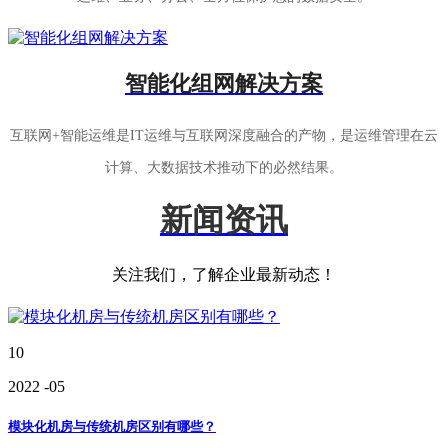
智能化组网解决方案
互联网+智能运维是IT运维与互联网深度融合的产物，是运维管理在云
计算、大数据技术推动下的必然结果。
新闻资讯
关注我们，了解企业最新动态！
10
2022
-05
模块化机房与传统机房区别有哪些？