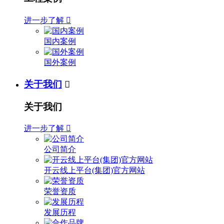
进一步了解

国内案例
国外案例
关于我们

关于我们
进一步了解

公司简介
开云线上平台(集团)官方网站
荣誉资质
发展历程