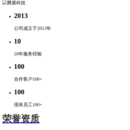
2013
公司成立于2013年
10
10年服务经验
100
合作客户100+
100
现有员工100+
荣誉资质