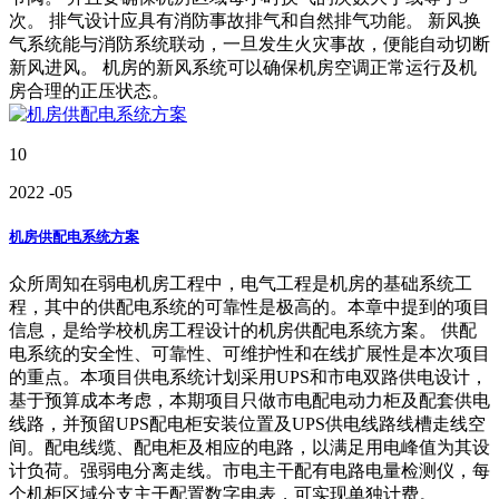
次。 排气设计应具有消防事故排气和自然排气功能。 新风换
气系统能与消防系统联动，一旦发生火灾事故，便能自动切断
新风进风。 机房的新风系统可以确保机房空调正常运行及机
房合理的正压状态。
10
2022
-05
机房供配电系统方案
众所周知在弱电机房工程中，电气工程是机房的基础系统工
程，其中的供配电系统的可靠性是极高的。本章中提到的项目
信息，是给学校机房工程设计的机房供配电系统方案。 供配
电系统的安全性、可靠性、可维护性和在线扩展性是本次项目
的重点。本项目供电系统计划采用UPS和市电双路供电设计，
基于预算成本考虑，本期项目只做市电配电动力柜及配套供电
线路，并预留UPS配电柜安装位置及UPS供电线路线槽走线空
间。配电线缆、配电柜及相应的电路，以满足用电峰值为其设
计负荷。强弱电分离走线。市电主干配有电路电量检测仪，每
个机柜区域分支主干配置数字电表，可实现单独计费。