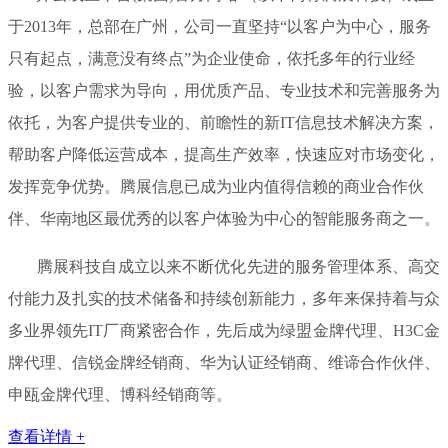
于2013年，总部在广州，公司一直坚持“以客户为中心，服务
只有起点，满意没有终点”为企业使命，依托多年的行业经
验，以客户需求为导向，用优质产品、专业技术和完善服务为
依托，为客户提供专业的、前瞻性的新IT信息技术解决方案，
帮助客户降低运营成本，提高生产效率，快速应对市场变化，
发挥竞争优势。腾展信息已成为业内值得信赖的商业合作伙
伴、华南地区最优秀的以客户体验为中心的智能服务商之一。
腾展科技自成立以来不断优化先进的服务管理体系、高交
付能力及扎实的技术储备和持续创新能力，多年来保持着与众
多业界领先IT厂商紧密合作，先后成为绿盟金牌代理、H3C金
牌代理、信锐金牌经销商、华为认证经销商、维谛合作伙伴、
申瓯金牌代理、博科经销商等。
查看详情 +